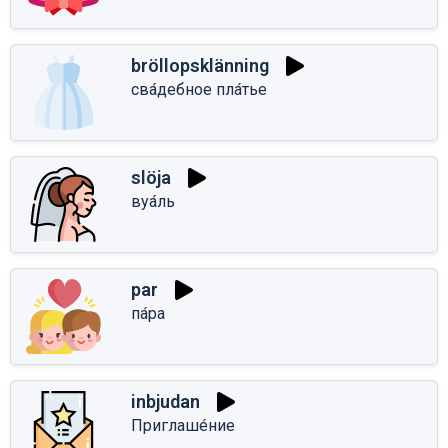
bröllopsklänning
сва́дебное пла́тье
slöja
вуа́ль
par
па́ра
inbjudan
Приглаше́ние