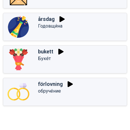
årsdag
Годовщи́на
bukett
Буке́т
förlovning
обруче́ние