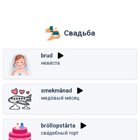
Свадьба
brud
неве́ста
smekmånad
медо́вый ме́сяц
bröllopstårta
сва́дебный торт