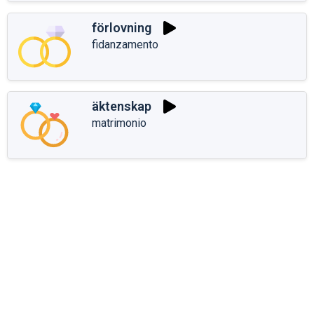
förlovning
fidanzamento
äktenskap
matrimonio