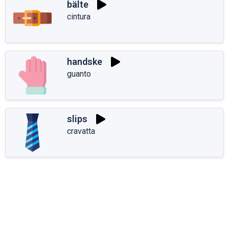
bälte
cintura
handske
guanto
slips
cravatta