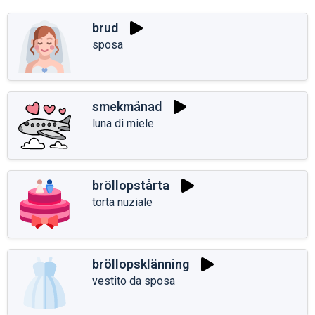
brud
sposa
smekmånad
luna di miele
bröllopstårta
torta nuziale
bröllopsklänning
vestito da sposa