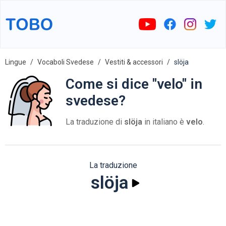
Lingue
Vocaboli Svedese
Vestiti & accessori
slöja
Come si dice "velo" in
svedese?
La traduzione di
slöja
in italiano è
velo
.
La traduzione
slöja