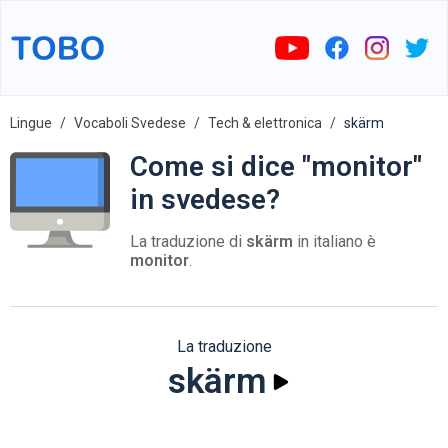
Lingue
Vocaboli Svedese
Tech & elettronica
skärm
Come si dice "monitor"
in svedese?
La traduzione di
skärm
in italiano è
monitor
.
La traduzione
skärm