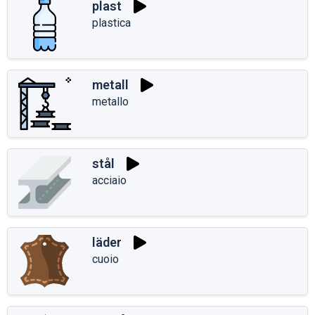
plast
plastica
metall
metallo
stål
acciaio
läder
cuoio