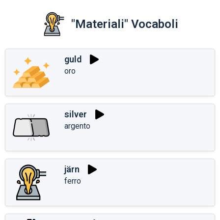
"Materiali" Vocaboli
guld
oro
silver
argento
järn
ferro