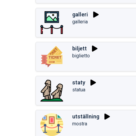
galleri
galleria
biljett
biglietto
staty
statua
utställning
mostra