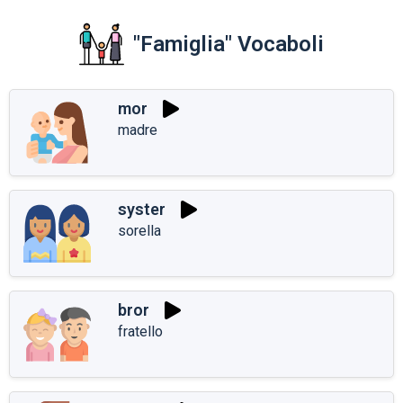
"Famiglia" Vocaboli
mor
madre
syster
sorella
bror
fratello