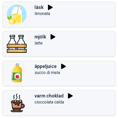
läsk
limonata
mjölk
latte
äppeljuice
succo di mela
varm choklad
cioccolata calda