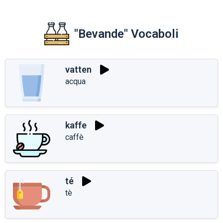
"Bevande" Vocaboli
vatten
acqua
kaffe
caffè
té
tè