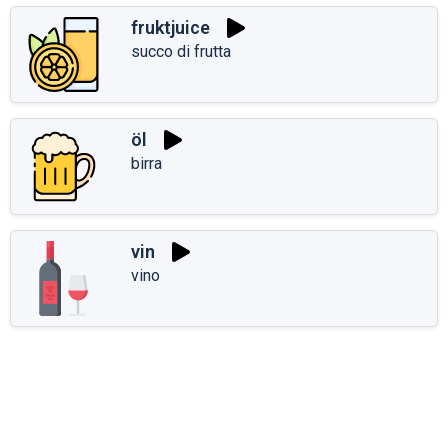
fruktjuice
succo di frutta
öl
birra
vin
vino