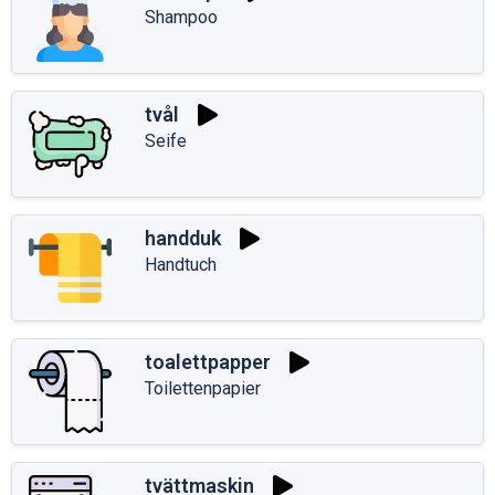
Shampoo
tvål
Seife
handduk
Handtuch
toalettpapper
Toilettenpapier
tvättmaskin