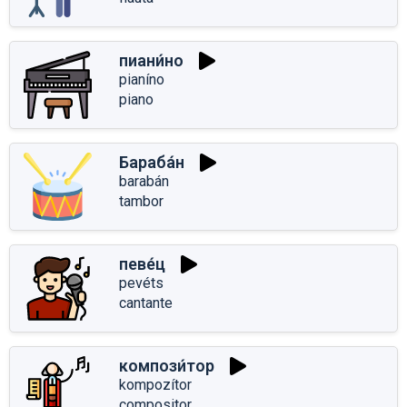
пиани́но
pianíno
piano
Бараба́н
barabán
tambor
певе́ц
pevéts
cantante
компози́тор
kompozítor
compositor