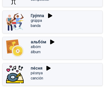
Гру́ппа
grúppa
banda
альбо́м
albóm
álbum
пе́сня
pésnya
canción