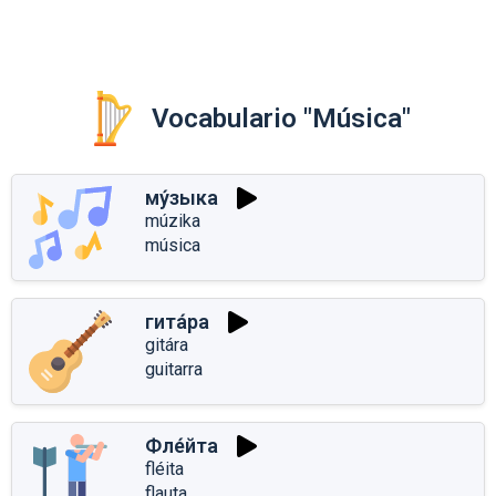
Vocabulario "Música"
му́зыка
múzika
música
гита́ра
gitára
guitarra
Фле́йта
fléita
flauta