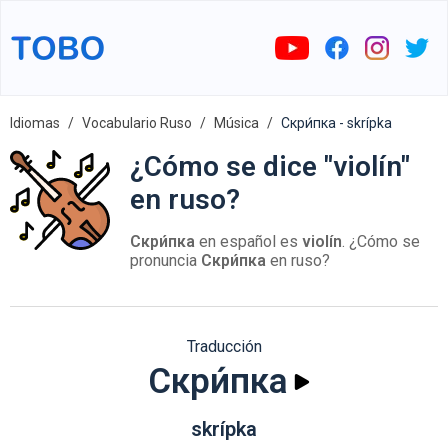
Idiomas
Vocabulario Ruso
Música
Скри́пка - skrípka
¿Cómo se dice "violín"
en ruso?
Скри́пка
en español es
violín
. ¿Cómo se
pronuncia
Скри́пка
en ruso?
Traducción
Скри́пка
skrípka