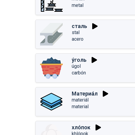
metal
сталь
stal
acero
у́голь
úgol
carbón
Материа́л
materiál
material
хло́пок
khlópok