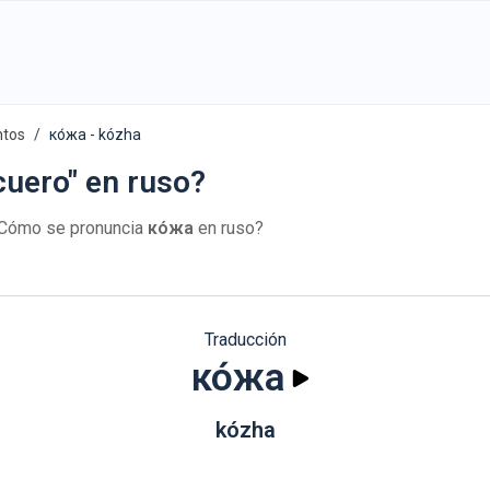
ntos
ко́жа - kózha
cuero" en ruso?
¿Cómo se pronuncia
ко́жа
en ruso?
Traducción
ко́жа
kózha