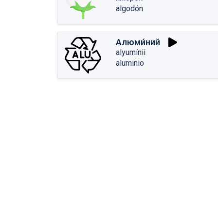
algodón
Алюми́ний
alyumínii
aluminio