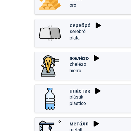
oro
серебро́
serebró
plata
желе́зо
zhelézo
hierro
пла́стик
plástik
plástico
мета́лл
metáll