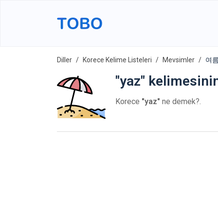
Diller
Korece Kelime Listeleri
Mevsimler
여름 
"yaz" kelimesini
Korece
"yaz"
ne demek?.