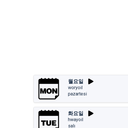
월요일
woryoil
pazartesi
화요일
hwayoil
salı