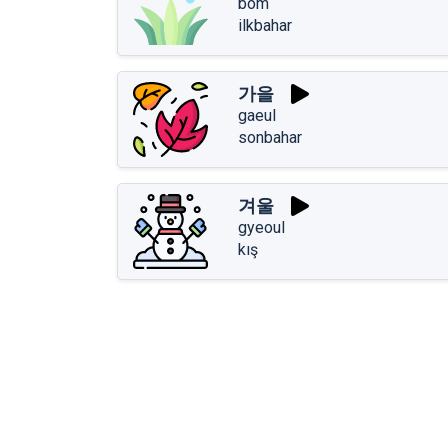
bom
ilkbahar
가을
gaeul
sonbahar
겨울
gyeoul
kış