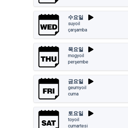
수요일
suyoil
çarşamba
목요일
mogyoil
perşembe
금요일
geumyoil
cuma
토요일
toyoil
cumartesi