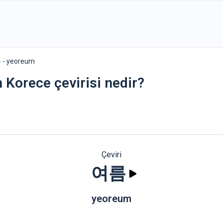
- yeoreum
n Korece çevirisi nedir?
Çeviri
여름
yeoreum