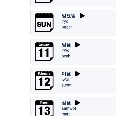
일요일
iryoil
pazar
일월
irwol
ocak
이월
iwol
şubat
삼월
samwol
mart