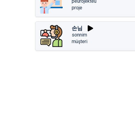
peurojekteu
proje
손님
sonnim
müşteri