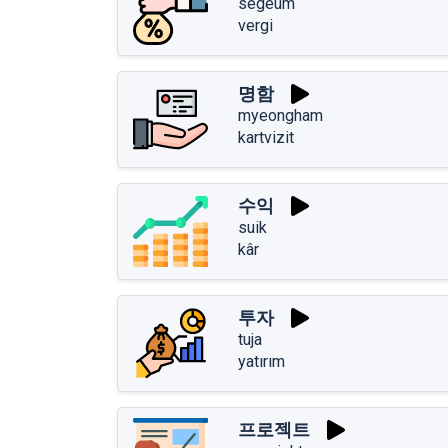
segeum
vergi
명함
myeongham
kartvizit
수익
suik
kâr
투자
tuja
yatırım
프로젝트