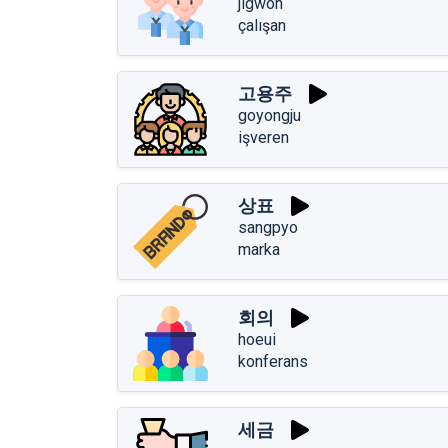
jigwon
çalışan
고용주
goyongju
işveren
상표
sangpyo
marka
회의
hoeui
konferans
세금