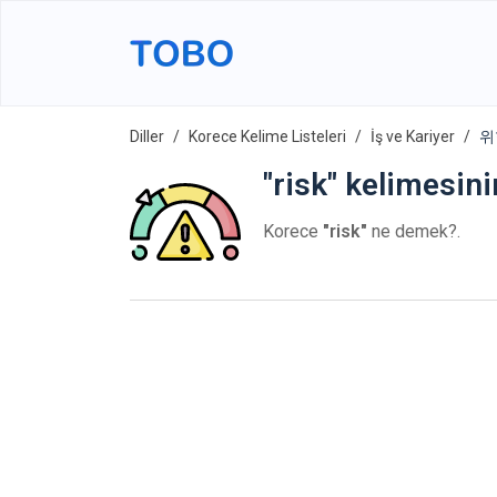
Diller
Korece Kelime Listeleri
İş ve Kariyer
위
"risk" kelimesini
Korece
"risk"
ne demek?.