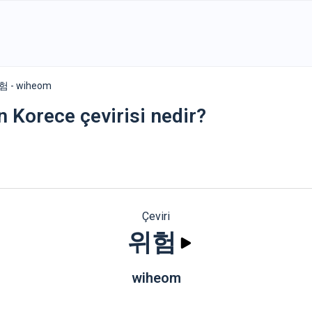
험 - wiheom
n Korece çevirisi nedir?
Çeviri
위험
wiheom