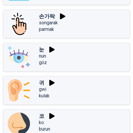
손가락
songarak
parmak
눈
nun
göz
귀
gwi
kulak
코
ko
burun