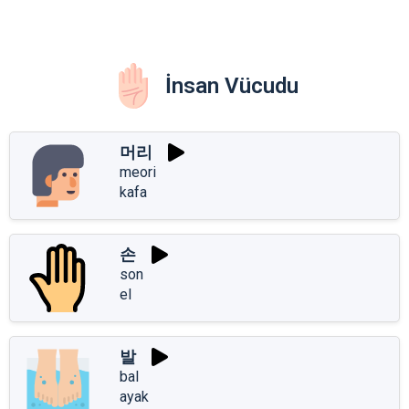
İnsan Vücudu
머리
meori
kafa
손
son
el
발
bal
ayak