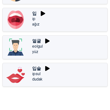
입
ip
ağız
얼굴
eolgul
yüz
입술
ipsul
dudak