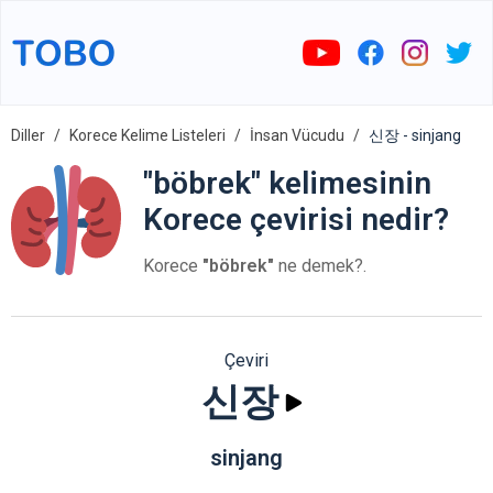
Diller
Korece Kelime Listeleri
İnsan Vücudu
신장 - sinjang
"böbrek" kelimesinin
Korece çevirisi nedir?
Korece
"böbrek"
ne demek?.
Çeviri
신장
sinjang