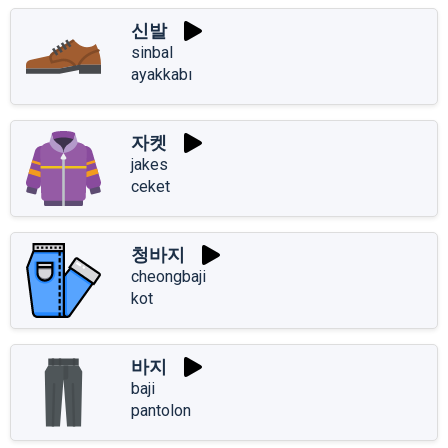
신발
sinbal
ayakkabı
자켓
jakes
ceket
청바지
cheongbaji
kot
바지
baji
pantolon