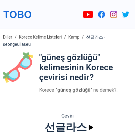
Diller
Korece Kelime Listeleri
Kamp
선글라스 -
seongeullaseu
"güneş gözlüğü"
kelimesinin Korece
çevirisi nedir?
Korece
"güneş gözlüğü"
ne demek?.
Çeviri
선글라스