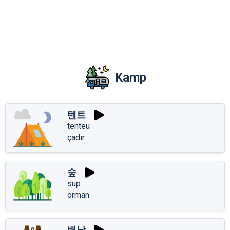
Kamp
텐트
tenteu
çadır
숲
sup
orman
배낭