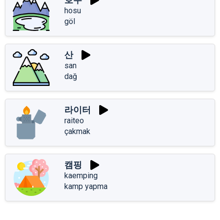
hosu
göl
산
san
dağ
라이터
raiteo
çakmak
캠핑
kaemping
kamp yapma