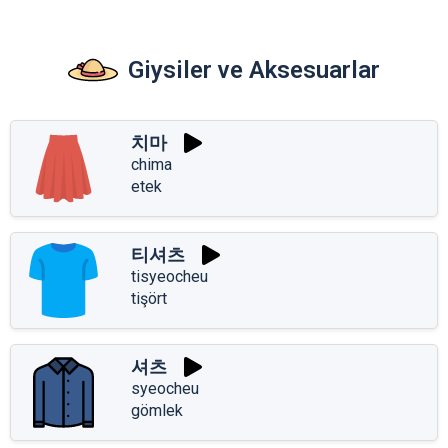
Giysiler ve Aksesuarlar
치마
chima
etek
티셔츠
tisyeocheu
tişört
셔츠
syeocheu
gömlek