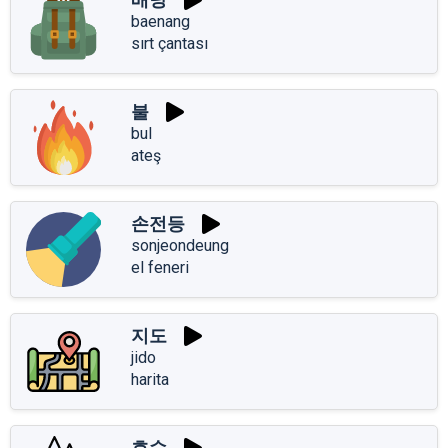
baenang
sırt çantası
불
bul
ateş
손전등
sonjeondeung
el feneri
지도
jido
harita
호수