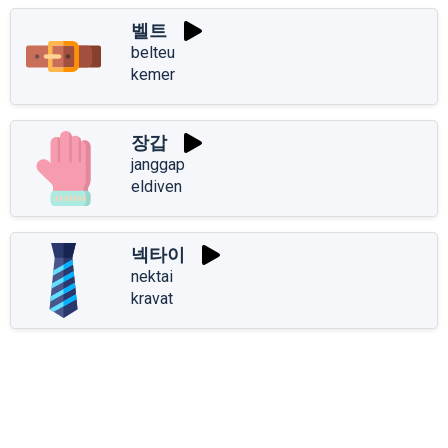
벨트
belteu
kemer
장갑
janggap
eldiven
넥타이
nektai
kravat