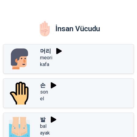
İnsan Vücudu
머리
meori
kafa
손
son
el
발
bal
ayak