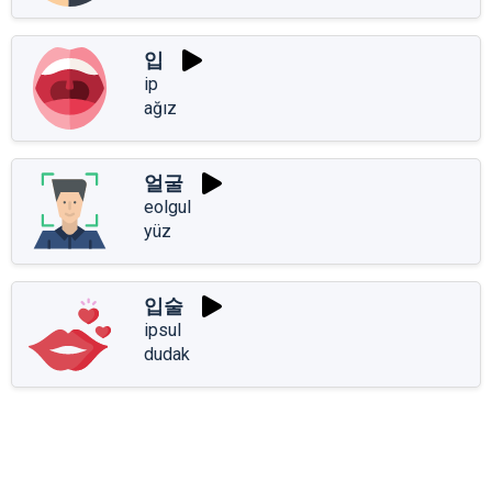
입
ip
ağız
얼굴
eolgul
yüz
입술
ipsul
dudak