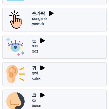
손가락
songarak
parmak
눈
nun
göz
귀
gwi
kulak
코
ko
burun