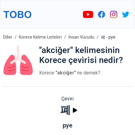
Diller
Korece Kelime Listeleri
İnsan Vücudu
폐 - pye
"akciğer" kelimesinin
Korece çevirisi nedir?
Korece
"akciğer"
ne demek?.
Çeviri
폐
pye