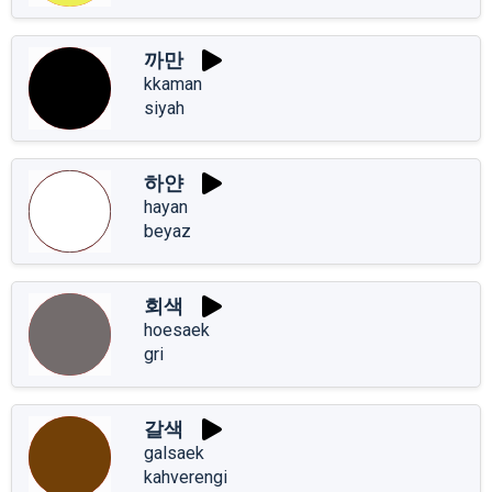
까만
kkaman
siyah
하얀
hayan
beyaz
회색
hoesaek
gri
갈색
galsaek
kahverengi