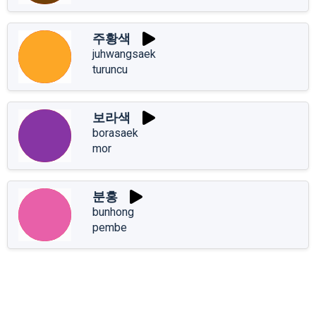
주황색
juhwangsaek
turuncu
보라색
borasaek
mor
분홍
bunhong
pembe