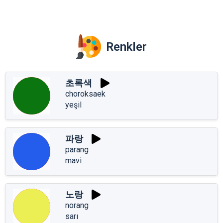
Renkler
초록색
choroksaek
yeşil
파랑
parang
mavi
노랑
norang
sarı