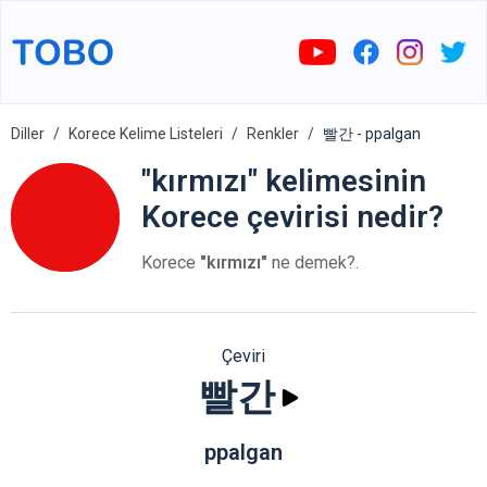
Diller
Korece Kelime Listeleri
Renkler
빨간 - ppalgan
"kırmızı" kelimesinin
Korece çevirisi nedir?
Korece
"kırmızı"
ne demek?.
Çeviri
빨간
ppalgan