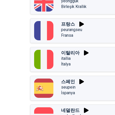
yeongguk
Birleşik Krallık
프랑스
peurangseu
Fransa
이탈리아
itallia
İtalya
스페인
seupein
İspanya
네덜란드