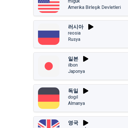
miguk
Amerika Birleşik Devletleri
러시아
reosia
Rusya
일본
ilbon
Japonya
독일
dogil
Almanya
영국