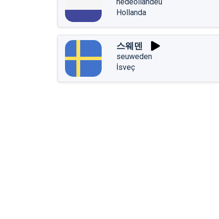
nedeollandeu
Hollanda
스웨덴
seuweden
İsveç