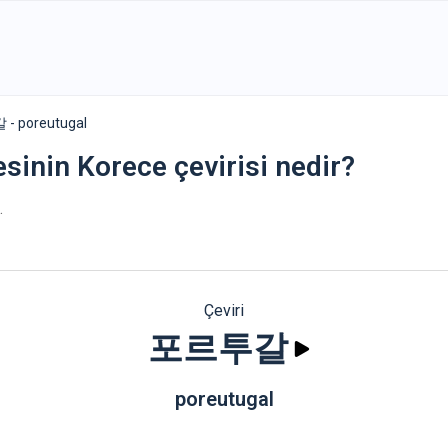
 poreutugal
esinin Korece çevirisi nedir?
.
Çeviri
포르투갈
poreutugal