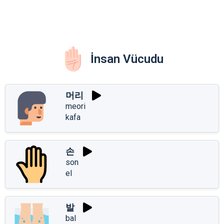
İnsan Vücudu
머리
meori
kafa
손
son
el
발
bal