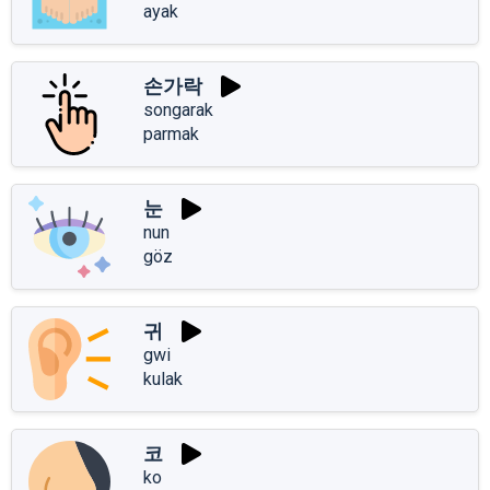
ayak
손가락
songarak
parmak
눈
nun
göz
귀
gwi
kulak
코
ko