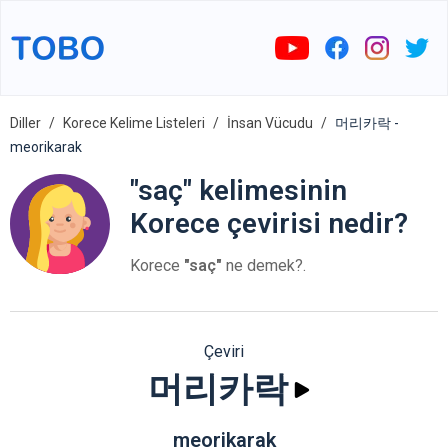
Diller
Korece Kelime Listeleri
İnsan Vücudu
머리카락 -
meorikarak
"saç" kelimesinin
Korece çevirisi nedir?
Korece
"saç"
ne demek?.
Çeviri
머리카락
meorikarak