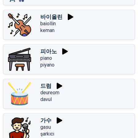
바이올린
baiollin
keman
피아노
piano
piyano
드럼
deureom
davul
가수
gasu
şarkıcı