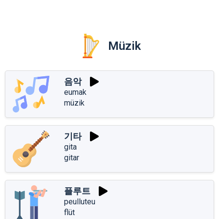
Müzik
음악
eumak
müzik
기타
gita
gitar
플루트
peulluteu
flüt