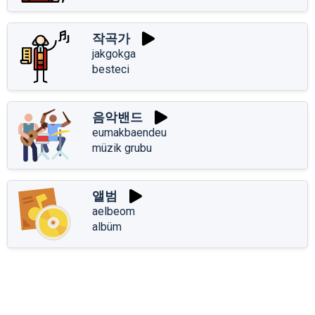
작곡가
jakgokga
besteci
음악밴드
eumakbaendeu
müzik grubu
앨범
aelbeom
albüm