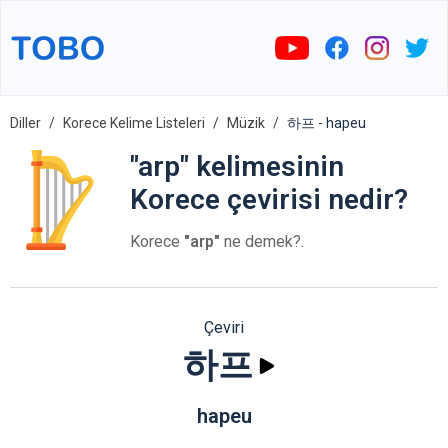
Diller
Korece Kelime Listeleri
Müzik
하프 - hapeu
"arp" kelimesinin
Korece çevirisi nedir?
Korece
"arp"
ne demek?.
Çeviri
하프
hapeu