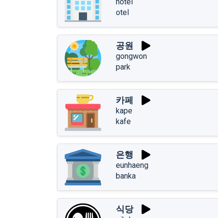
hotel
otel
공원
gongwon
park
카페
kape
kafe
은행
eunhaeng
banka
식당