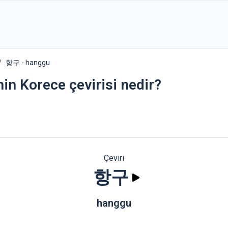
항구 - hanggu
nin Korece çevirisi nedir?
Çeviri
항구
hanggu