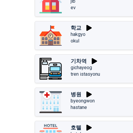
jib
ev
학교
hakgyo
okul
기차역
gichayeog
tren istasyonu
병원
byeongwon
hastane
호텔