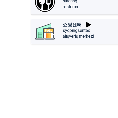
sikdang
restoran
쇼핑센터
syopingsenteo
alışveriş merkezi