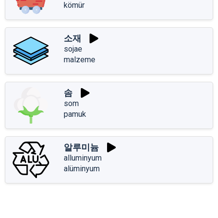
kömür
소재
sojae
malzeme
솜
som
pamuk
알루미늄
alluminyum
alüminyum