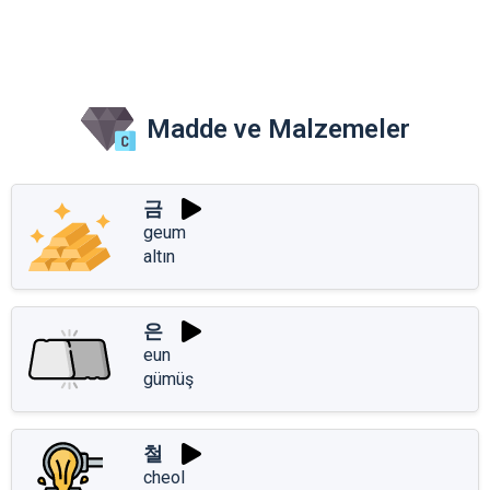
Madde ve Malzemeler
금
geum
altın
은
eun
gümüş
철
cheol