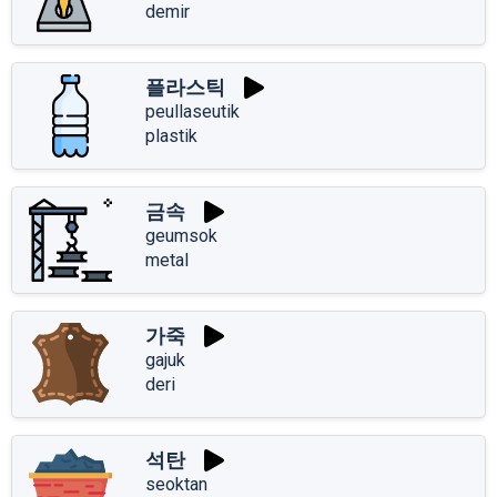
demir
플라스틱
peullaseutik
plastik
금속
geumsok
metal
가죽
gajuk
deri
석탄
seoktan