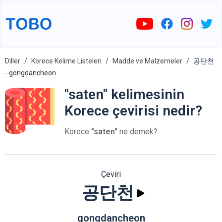
Diller
Korece Kelime Listeleri
Madde ve Malzemeler
공단천
- gongdancheon
"saten" kelimesinin
Korece çevirisi nedir?
Korece
"saten"
ne demek?.
Çeviri
공단천
gongdancheon