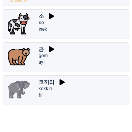
소
so
inek
곰
gom
ayı
코끼리
kokkiri
fil