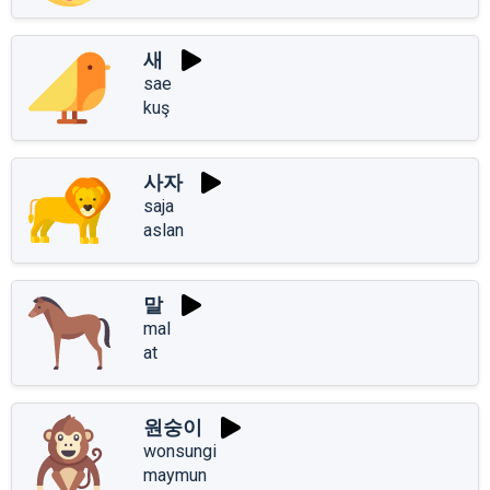
새
sae
kuş
사자
saja
aslan
말
mal
at
원숭이
wonsungi
maymun