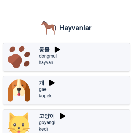
Hayvanlar
동물
dongmul
hayvan
개
gae
köpek
고양이
goyangi
kedi