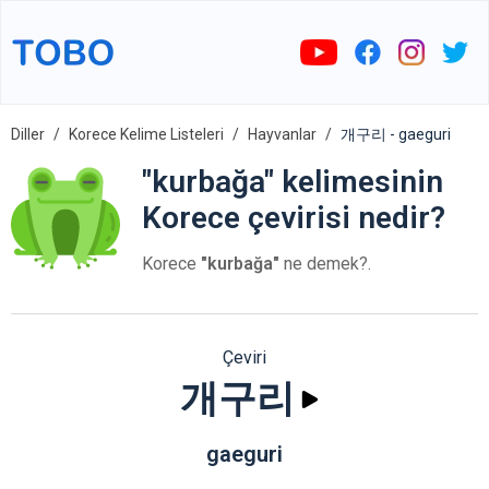
Diller
Korece Kelime Listeleri
Hayvanlar
개구리 - gaeguri
"kurbağa" kelimesinin
Korece çevirisi nedir?
Korece
"kurbağa"
ne demek?.
Çeviri
개구리
gaeguri