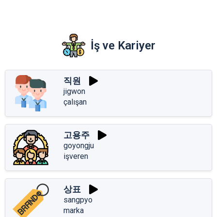
İş ve Kariyer
직원
jigwon
çalışan
고용주
goyongju
işveren
상표
sangpyo
marka