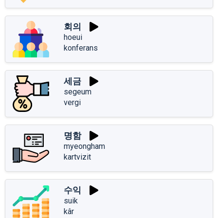
회의
hoeui
konferans
세금
segeum
vergi
명함
myeongham
kartvizit
수익
suik
kâr