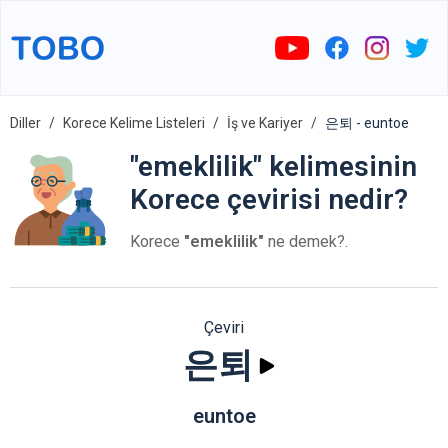
Diller
Korece Kelime Listeleri
İş ve Kariyer
은퇴 - euntoe
"emeklilik" kelimesinin
Korece çevirisi nedir?
Korece
"emeklilik"
ne demek?.
Çeviri
은퇴
euntoe