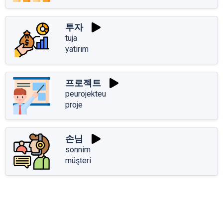
투자
tuja
yatırım
프로젝트
peurojekteu
proje
손님
sonnim
müşteri