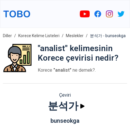
Diller
Korece Kelime Listeleri
Meslekler
분석가 - bunseokga
"analist" kelimesinin
Korece çevirisi nedir?
Korece
"analist"
ne demek?.
Çeviri
분석가
bunseokga