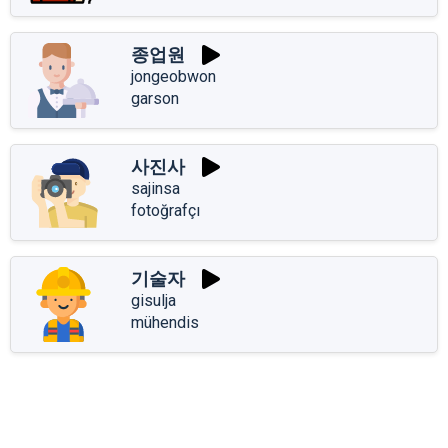
종업원
jongeobwon
garson
사진사
sajinsa
fotoğrafçı
기술자
gisulja
mühendis