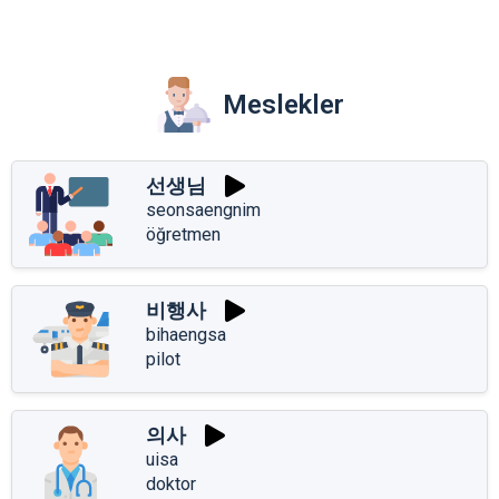
Meslekler
선생님
seonsaengnim
öğretmen
비행사
bihaengsa
pilot
의사
uisa
doktor