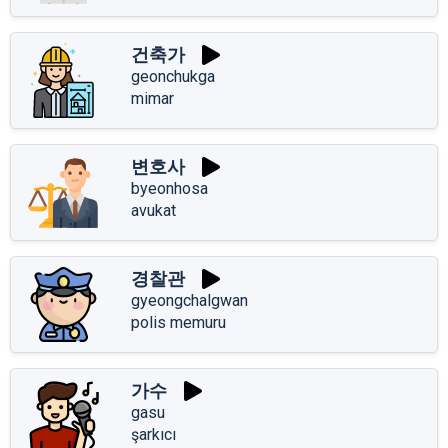
건축가
geonchukga
mimar
변호사
byeonhosa
avukat
경찰관
gyeongchalgwan
polis memuru
가수
gasu
şarkıcı