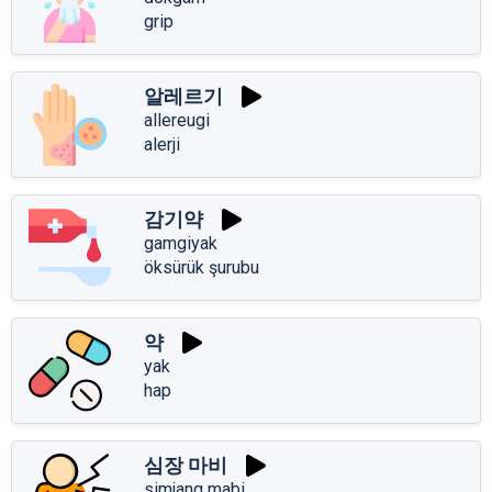
grip
알레르기
allereugi
alerji
감기약
gamgiyak
öksürük şurubu
약
yak
hap
심장 마비
simjang mabi