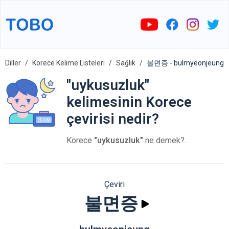
Diller
Korece Kelime Listeleri
Sağlık
불면증 - bulmyeonjeung
"uykusuzluk"
kelimesinin Korece
çevirisi nedir?
Korece
"uykusuzluk"
ne demek?.
Çeviri
불면증