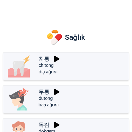
Sağlık
치통
chitong
diş ağrısı
두통
dutong
baş ağrısı
독감
dokgam