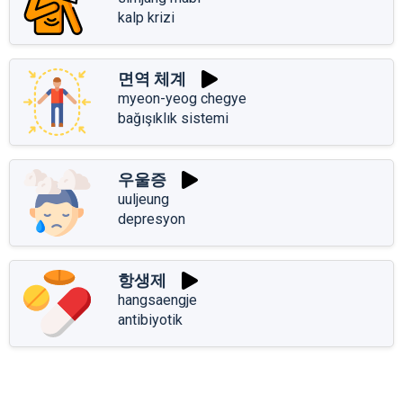
kalp krizi
면역 체계
myeon-yeog chegye
bağışıklık sistemi
우울증
uuljeung
depresyon
항생제
hangsaengje
antibiyotik