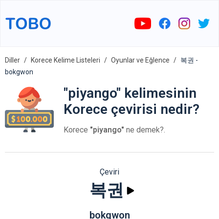
Diller
Korece Kelime Listeleri
Oyunlar ve Eğlence
복권 -
bokgwon
"piyango" kelimesinin
Korece çevirisi nedir?
Korece
"piyango"
ne demek?.
Çeviri
복권
bokgwon