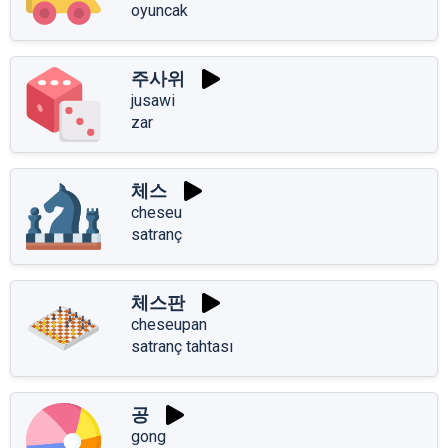
oyuncak
주사위
jusawi
zar
체스
cheseu
satranç
체스판
cheseupan
satranç tahtası
공
gong