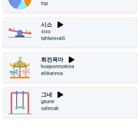
top
시소
siso
tahterevalli
회전목마
hoejeonmokma
atlıkarınca
그네
geune
salıncak