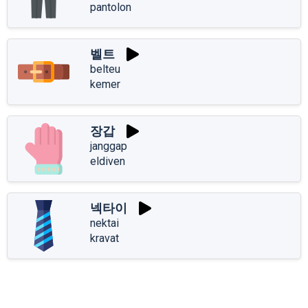
pantolon
벨트
belteu
kemer
장갑
janggap
eldiven
넥타이
nektai
kravat