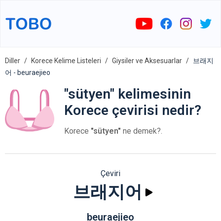
Diller
Korece Kelime Listeleri
Giysiler ve Aksesuarlar
브래지
어 - beuraejieo
"sütyen" kelimesinin
Korece çevirisi nedir?
Korece
"sütyen"
ne demek?.
Çeviri
브래지어
beuraejieo