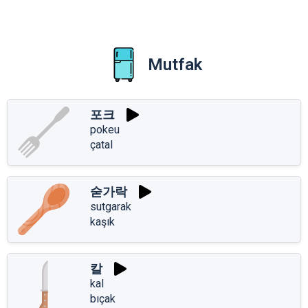
Mutfak
포크
pokeu
çatal
숟가락
sutgarak
kaşık
칼
kal
bıçak