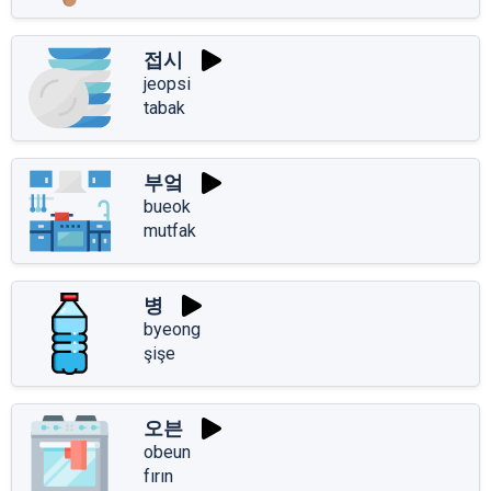
접시
jeopsi
tabak
부엌
bueok
mutfak
병
byeong
şişe
오븐
obeun
fırın