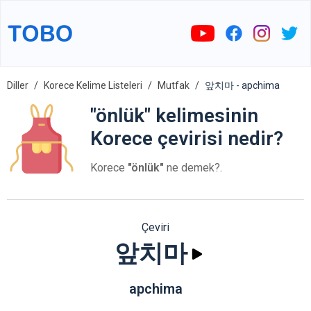
Diller
Korece Kelime Listeleri
Mutfak
앞치마 - apchima
"önlük" kelimesinin
Korece çevirisi nedir?
Korece
"önlük"
ne demek?.
Çeviri
앞치마
apchima