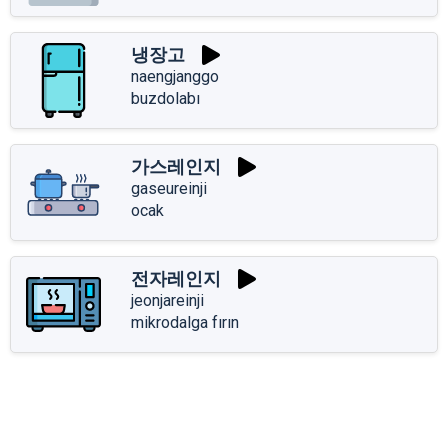
냉장고
naengjanggo
buzdolabı
가스레인지
gaseureinji
ocak
전자레인지
jeonjareinji
mikrodalga fırın