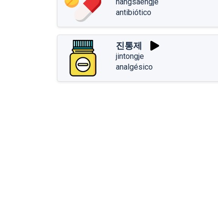
hangsaengje
antibiótico
진통제
jintongje
analgésico