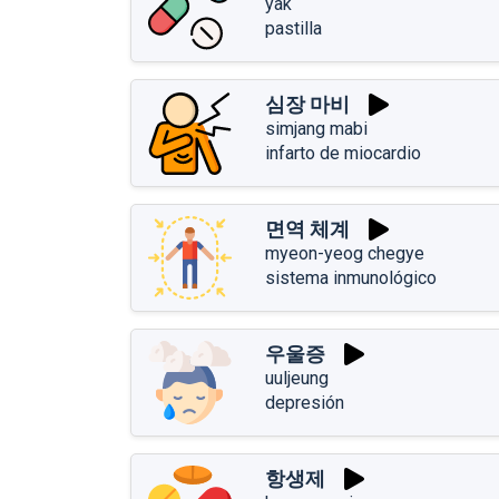
yak
pastilla
심장 마비
simjang mabi
infarto de miocardio
면역 체계
myeon-yeog chegye
sistema inmunológico
우울증
uuljeung
depresión
항생제