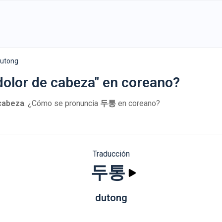
utong
dolor de cabeza" en coreano?
 cabeza
. ¿Cómo se pronuncia
두통
en coreano?
Traducción
두통
dutong