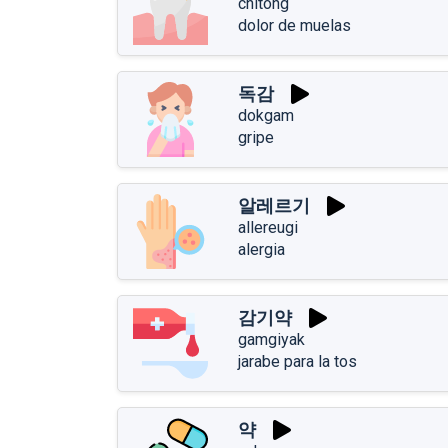
chitong
dolor de muelas
독감
dokgam
gripe
알레르기
allereugi
alergia
감기약
gamgiyak
jarabe para la tos
약