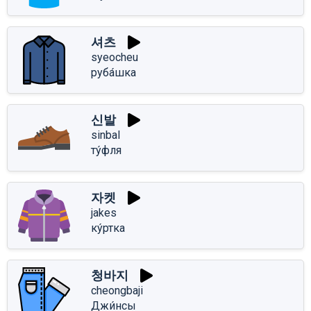
셔츠
syeocheu
руба́шка
신발
sinbal
ту́фля
자켓
jakes
ку́ртка
청바지
cheongbaji
Джи́нсы