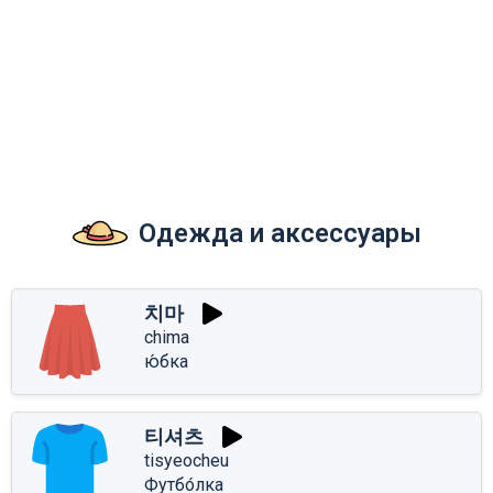
Одежда и аксессуары
치마
chima
ю́бка
티셔츠
tisyeocheu
Футбо́лка