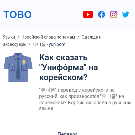
Языки
Корейский слова по темам
Одежда и
аксессуары
유니폼 - yunipom
Как сказать
"Унифо́рма" на
корейском?
"유니폼" перевод с корейского на
русский. как произносится "유니폼" на
корейском? Корейские слова в русском
языке
Перевод