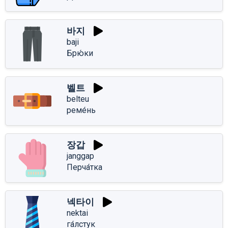
바지
baji
Брю́ки
벨트
belteu
реме́нь
장갑
janggap
Перча́тка
넥타이
nektai
га́лстук