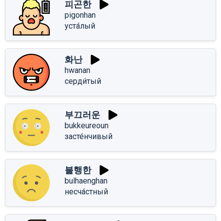
피곤한
pigonhan
уста́лый
화난
hwanan
серди́тый
부끄러운
bukkeureoun
засте́нчивый
불행한
bulhaenghan
несча́стный