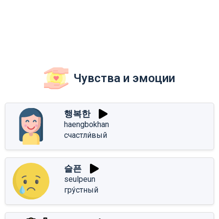
Чувства и эмоции
행복한
haengbokhan
счастли́вый
슬픈
seulpeun
гру́стный