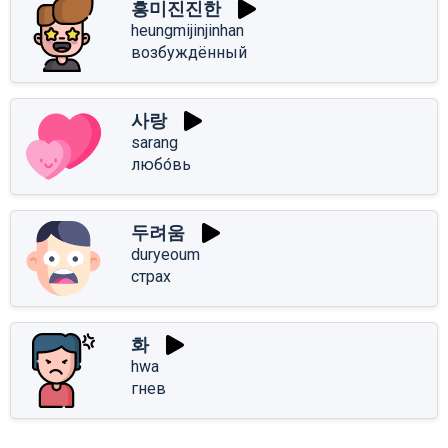
흥미진진한
heungmijinjinhan
возбуждённый
사랑
sarang
любо́вь
두려움
duryeoum
страх
화
hwa
гнев