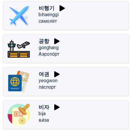
비행기
bihaenggi
самолёт
공항
gonghang
Аэропо́рт
여권
yeogwon
па́спорт
비자
bija
ви́за