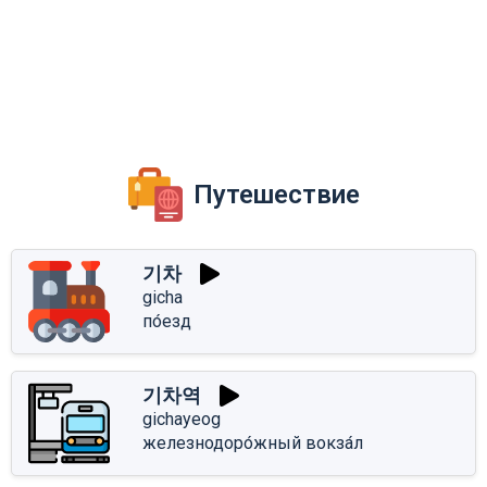
Путешествие
기차
gicha
по́езд
기차역
gichayeog
железнодоро́жный вокза́л