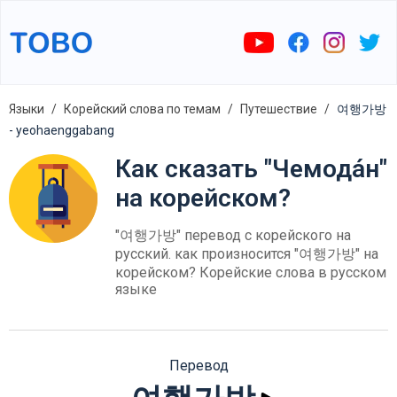
Языки
Корейский слова по темам
Путешествие
여행가방
- yeohaenggabang
Как сказать "Чемода́н"
на корейском?
"여행가방" перевод с корейского на
русский. как произносится "여행가방" на
корейском? Корейские слова в русском
языке
Перевод