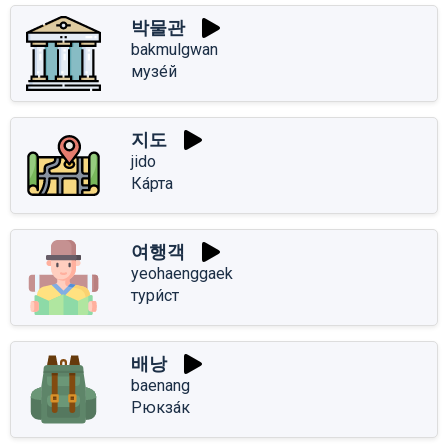
박물관
bakmulgwan
музе́й
지도
jido
Ка́рта
여행객
yeohaenggaek
тури́ст
배낭
baenang
Рюкза́к