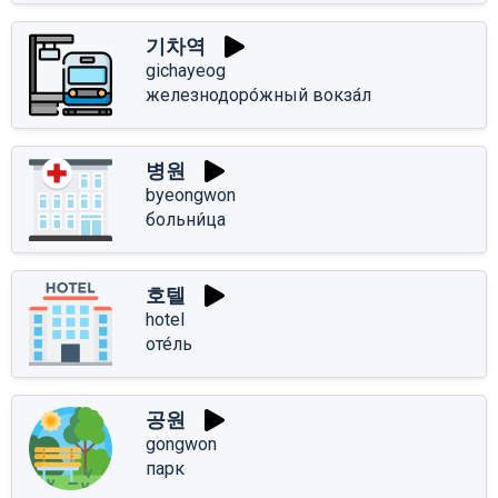
기차역
gichayeog
железнодоро́жный вокза́л
병원
byeongwon
больни́ца
호텔
hotel
оте́ль
공원
gongwon
парк