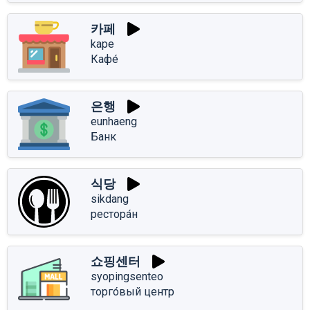
카페
kape
Кафе́
은행
eunhaeng
Банк
식당
sikdang
рестора́н
쇼핑센터
syopingsenteo
торго́вый центр