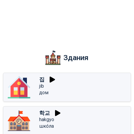
Здания
집
jib
дом
학교
hakgyo
шко́ла