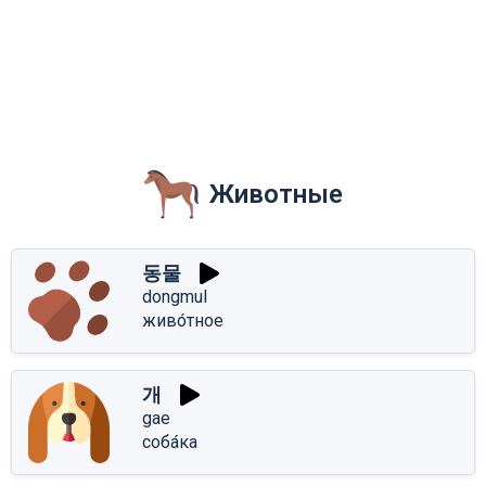
Животные
동물
dongmul
живо́тное
개
gae
соба́ка