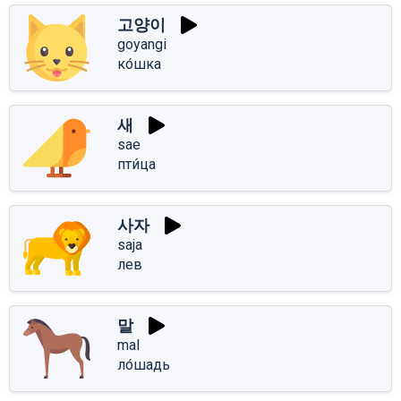
고양이
goyangi
ко́шка
새
sae
пти́ца
사자
saja
лев
말
mal
ло́шадь