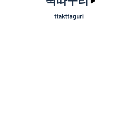
딱따구리
ttakttaguri