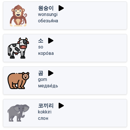
원숭이
wonsungi
обезья́на
소
so
коро́ва
곰
gom
медве́дь
코끼리
kokkiri
слон