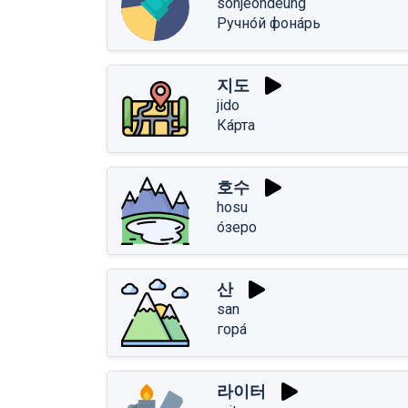
sonjeondeung
Ручно́й фона́рь
지도
jido
Ка́рта
호수
hosu
о́зеро
산
san
гора́
라이터