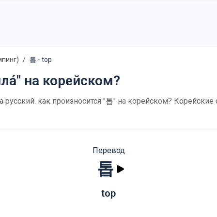
мпинг)
톱 - top
ла́" на корейском?
а русский. как произносится "톱" на корейском? Корейские
Перевод
톱
top