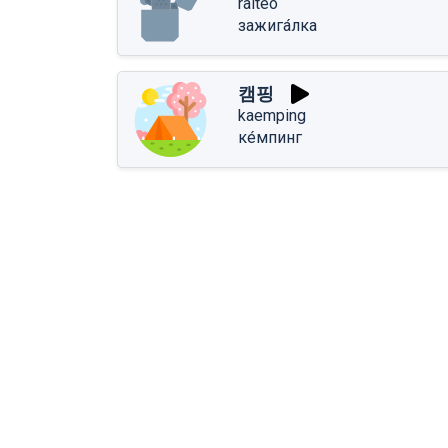
raiteo
зажига́лка
캠핑
kaemping
ке́мпинг