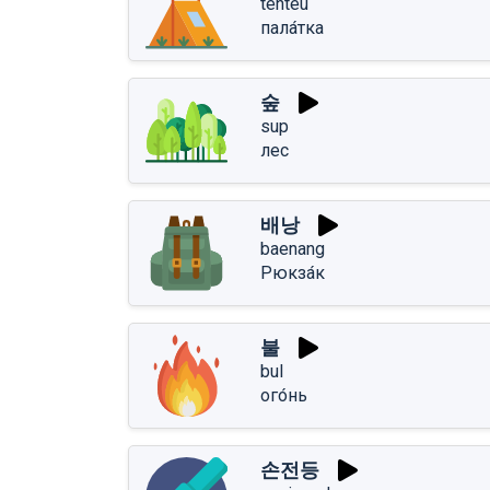
tenteu
пала́тка
숲
sup
лес
배낭
baenang
Рюкза́к
불
bul
ого́нь
손전등