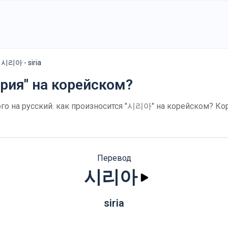
시리아 - siria
́рия" на корейском?
о на русский. как произносится "시리아" на корейском? Ко
Перевод
시리아
siria