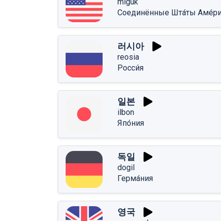
miguk
Соединённые Шта́ты Аме́р
러시아
reosia
Росси́я
일본
ilbon
Япо́ния
독일
dogil
Герма́ния
영국