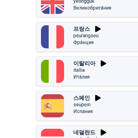
yeongguk
Великобрита́ния
프랑스
peurangseu
Фра́нция
이탈리아
itallia
Ита́лия
스페인
seupein
Испа́ния
네덜란드