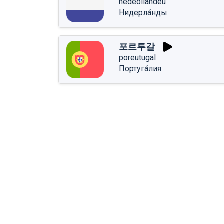
nedeollandeu
Нидерла́нды
포르투갈
poreutugal
Португа́лия