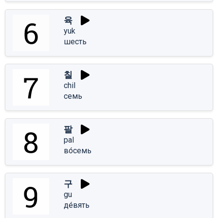
육
yuk
шесть
칠
chil
семь
팔
pal
во́семь
구
gu
де́вять