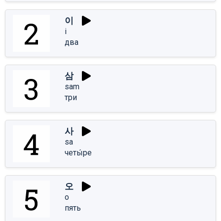
이
i
два
삼
sam
три
사
sa
четы́ре
오
o
пять