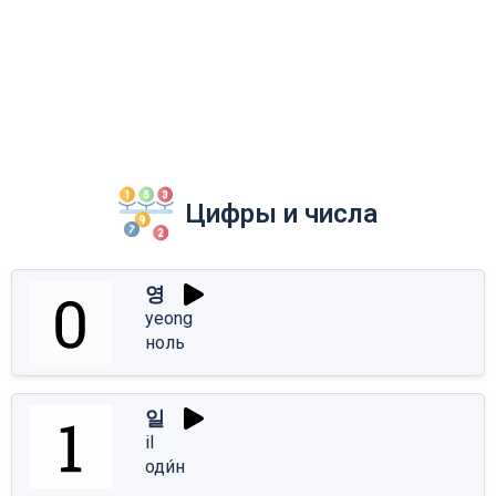
Цифры и числа
영
yeong
ноль
일
il
оди́н