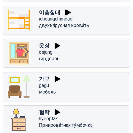
이층침대
icheungchimdae
двухъя́русная крова́ть
옷장
osjang
гардеро́б
가구
gagu
ме́бель
협탁
hyeoptak
Прикрова́тная ту́мбочка