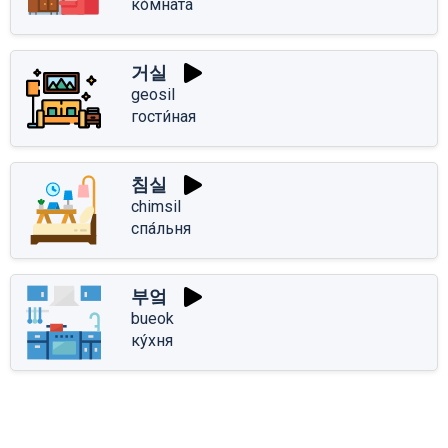
ко́мната
거실
geosil
гости́ная
침실
chimsil
спа́льня
부엌
bueok
ку́хня