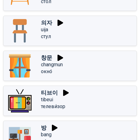
стол
의자
uija
стул
창문
changmun
окно́
티브이
tibeui
телеви́зор
방
bang