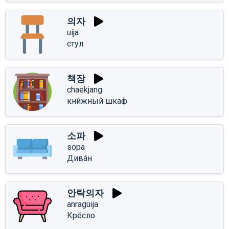
의자
uija
стул
책장
chaekjang
кни́жный шкаф
소파
sopa
Дива́н
안락의자
anraguija
Кре́сло