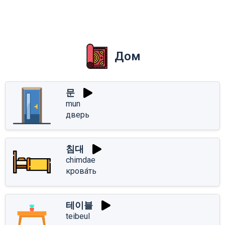
Дом
문
mun
дверь
침대
chimdae
крова́ть
테이블
teibeul