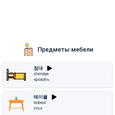
Предметы мебели
침대
chimdae
крова́ть
테이블
teibeul
стол