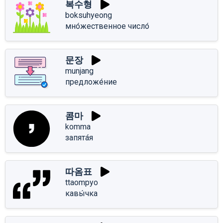
복수형
boksuhyeong
мно́жественное число́
문장
munjang
предложе́ние
콤마
komma
запята́я
따옴표
ttaompyo
кавы́чка