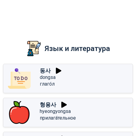
Язык и литература
동사
dongsa
глаго́л
형용사
hyeongyongsa
прилага́тельное