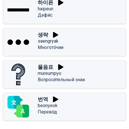
하이픈
haipeun
Дефи́с
생략
saengryak
Многото́чие
물음표
mureumpyo
Вопроси́тельный знак
번역
beonyeok
Перево́д