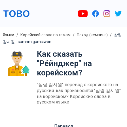
Языки
Корейский слова по темам
Поход (кемпинг)
삼림
감시원 - samrim gamsiwon
Как сказать
"Ре́йнджер" на
корейском?
"삼림 감시원" перевод с корейского на
русский. как произносится "삼림 감시원"
на корейском? Корейские слова в
русском языке
Перевод