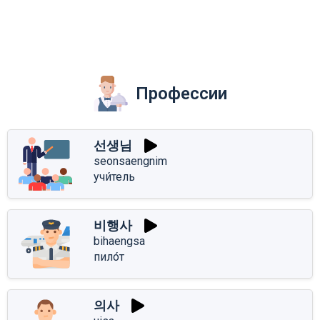
Профессии
선생님
seonsaengnim
учи́тель
비행사
bihaengsa
пило́т
의사