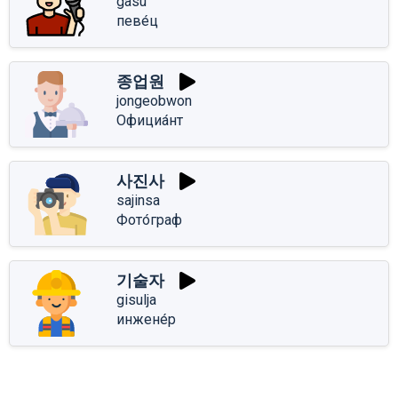
gasu
певе́ц
종업원
jongeobwon
Официа́нт
사진사
sajinsa
Фото́граф
기술자
gisulja
инжене́р