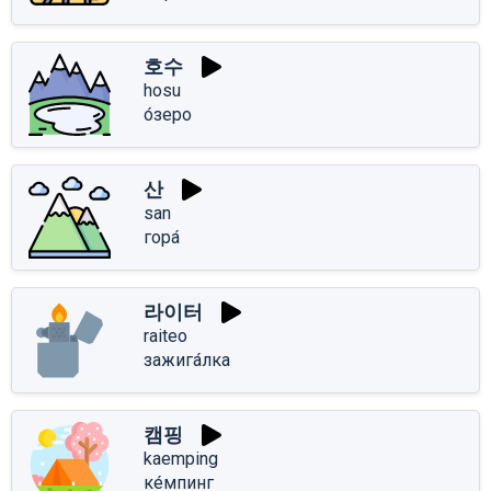
호수
hosu
о́зеро
산
san
гора́
라이터
raiteo
зажига́лка
캠핑
kaemping
ке́мпинг