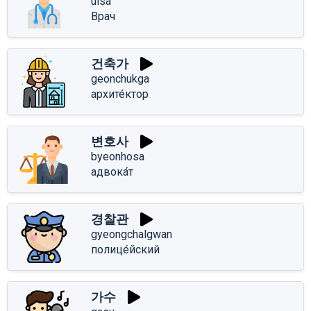
uisa
Врач
건축가
geonchukga
архите́ктор
변호사
byeonhosa
адвока́т
경찰관
gyeongchalgwan
полице́йский
가수