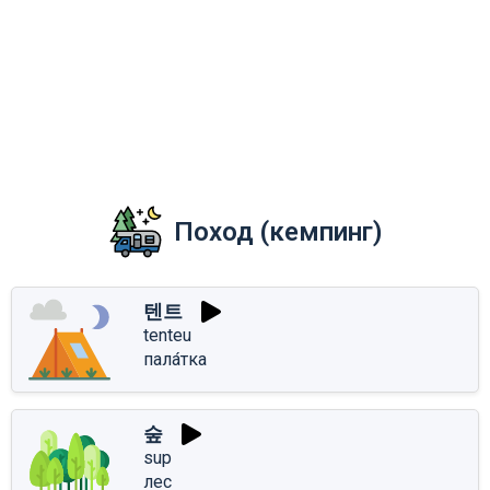
Поход (кемпинг)
텐트
tenteu
пала́тка
숲
sup
лес