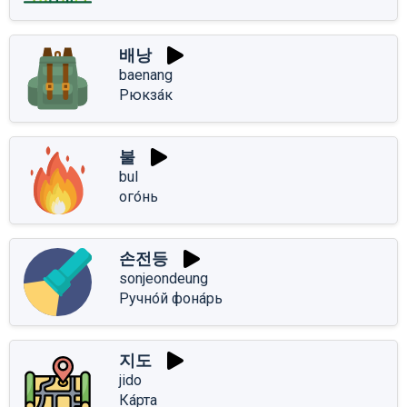
배낭
baenang
Рюкза́к
불
bul
ого́нь
손전등
sonjeondeung
Ручно́й фона́рь
지도
jido
Ка́рта