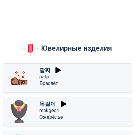
Ювелирные изделия
팔찌
paljji
Брасле́т
목걸이
mokgeori
Ожере́лье