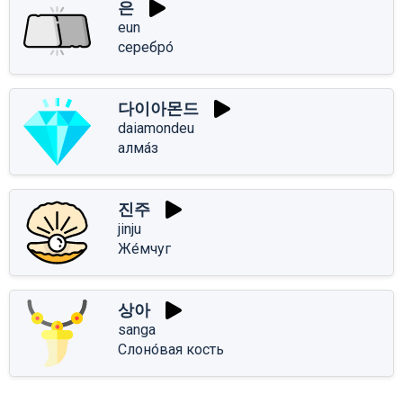
은
eun
серебро́
다이아몬드
daiamondeu
алма́з
진주
jinju
Же́мчуг
상아
sanga
Слоно́вая кость