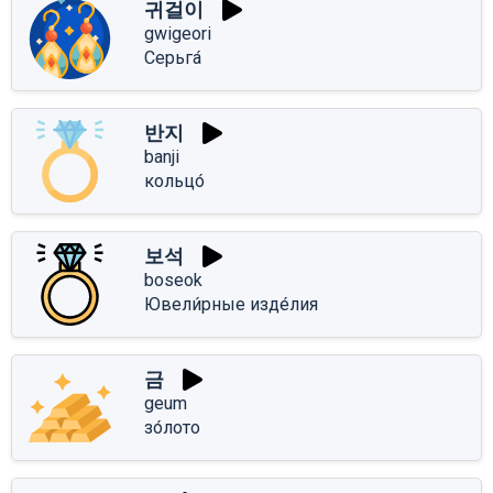
귀걸이
gwigeori
Серьга́
반지
banji
кольцо́
보석
boseok
Ювели́рные изде́лия
금
geum
зо́лото