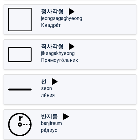
정사각형
jeongsagaghyeong
Квадра́т
직사각형
jiksagakhyeong
Прямоуго́льник
선
seon
ли́ния
반지름
banjireum
ра́диус