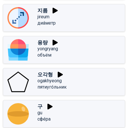
지름
jireum
диа́метр
용량
yongryang
объём
오각형
ogakhyeong
пятиуго́льник
구
gu
сфе́ра