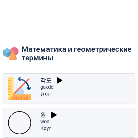
Математика и геометрические
термины
각도
gakdo
у́гол
원
won
Круг