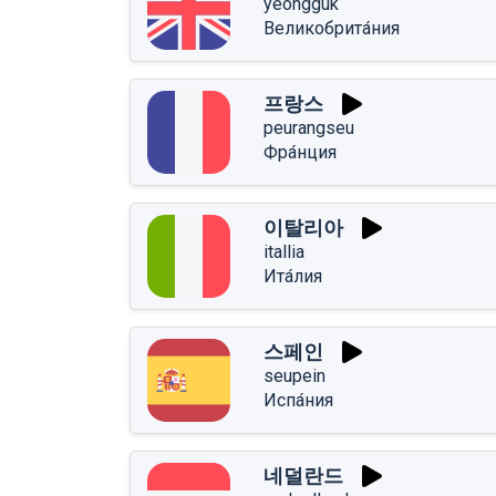
yeongguk
Великобрита́ния
프랑스
peurangseu
Фра́нция
이탈리아
itallia
Ита́лия
스페인
seupein
Испа́ния
네덜란드