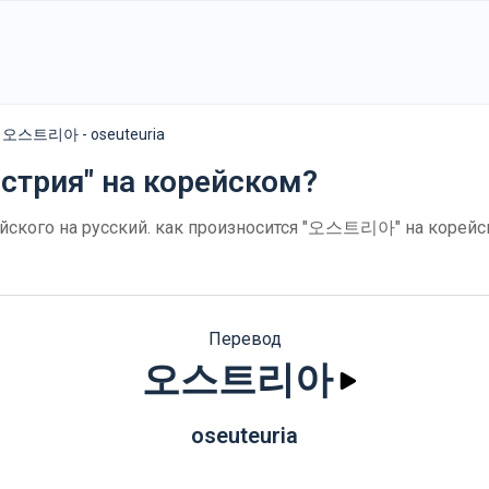
오스트리아 - oseuteuria
встрия" на корейском?
кого на русский. как произносится "오스트리아" на корейск
Перевод
오스트리아
oseuteuria