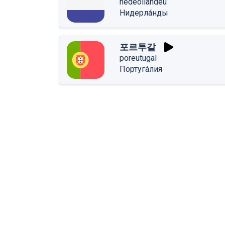
nedeollandeu
Нидерла́нды
포르투갈
poreutugal
Португа́лия