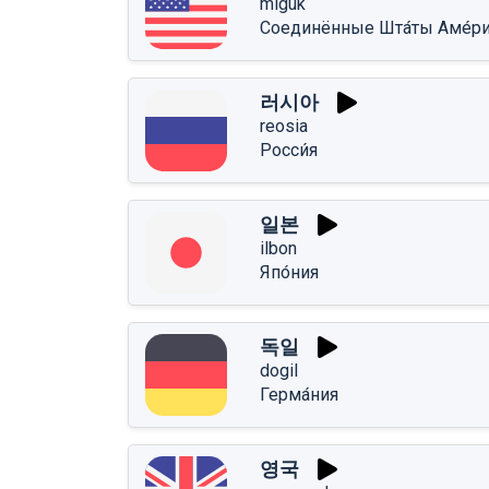
miguk
Соединённые Шта́ты Аме́р
러시아
reosia
Росси́я
일본
ilbon
Япо́ния
독일
dogil
Герма́ния
영국