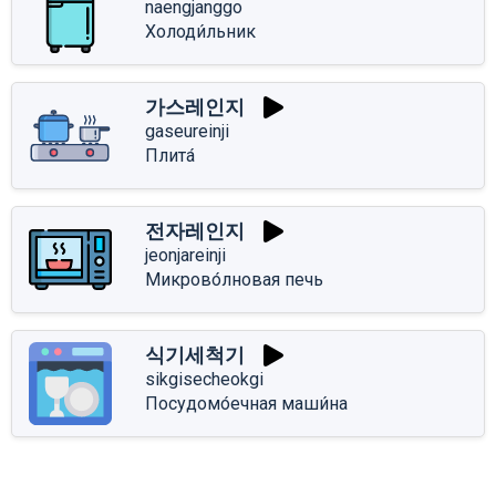
naengjanggo
Холоди́льник
가스레인지
gaseureinji
Плита́
전자레인지
jeonjareinji
Микрово́лновая печь
식기세척기
sikgisecheokgi
Посудомо́ечная маши́на