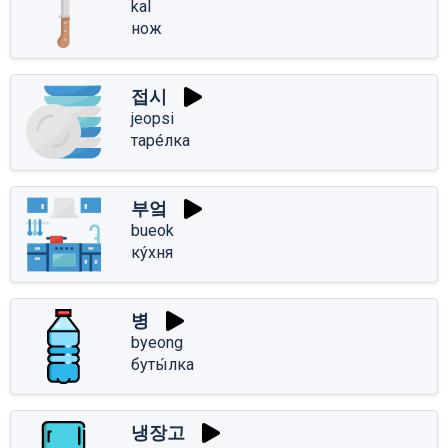
kal
нож
접시
jeopsi
таре́лка
부엌
bueok
ку́хня
병
byeong
буты́лка
냉장고