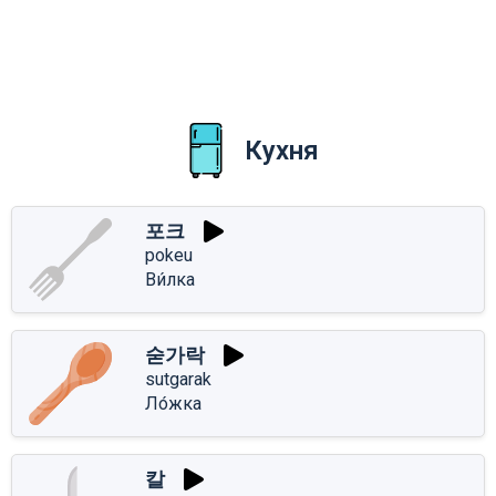
Кухня
포크
pokeu
Ви́лка
숟가락
sutgarak
Ло́жка
칼