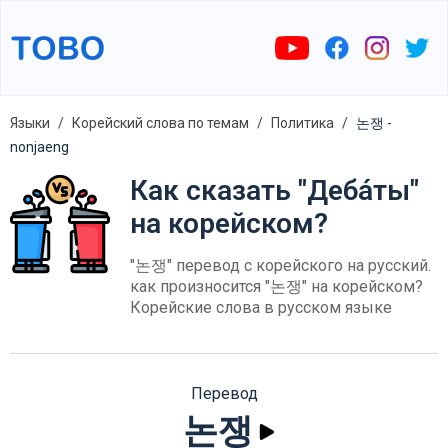
Языки
Корейский слова по темам
Политика
논쟁 -
nonjaeng
Как сказать "Деба́ты"
на корейском?
"논쟁" перевод с корейского на русский.
как произносится "논쟁" на корейском?
Корейские слова в русском языке
Перевод
논쟁