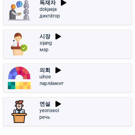
독재자
dokjaeja
дикта́тор
시장
sijang
мэр
의회
uihoe
парла́мент
연설
yeonseol
речь