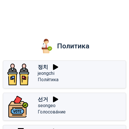
Политика
정치
jeongchi
Поли́тика
선거
seongeo
Голосова́ние