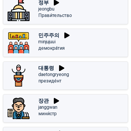
정부
jeongbu
Прави́тельство
민주주의
minjujuui
демокра́тия
대통령
daetongryeong
президе́нт
장관
janggwan
мини́стр