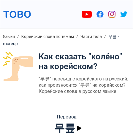
Языки
Корейский слова по темам
Части тела
무릎 -
mureup
Как сказать "коле́но"
на корейском?
"무릎" перевод с корейского на русский.
как произносится "무릎" на корейском?
Корейские слова в русском языке
Перевод
무릎