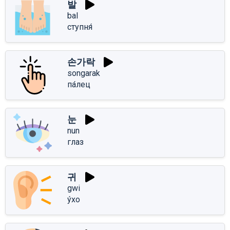
발
bal
ступня́
손가락
songarak
па́лец
눈
nun
глаз
귀
gwi
у́хо