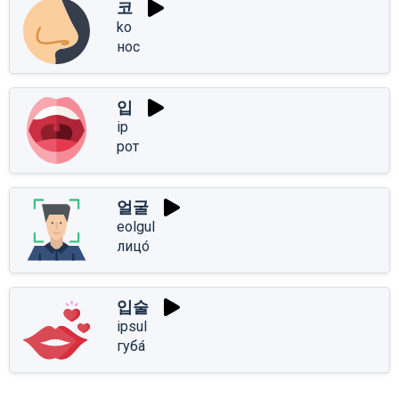
코
ko
нос
입
ip
рот
얼굴
eolgul
лицо́
입술
ipsul
губа́