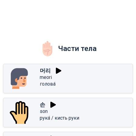
Части тела
머리
meori
голова́
손
son
рука́ / кисть руки