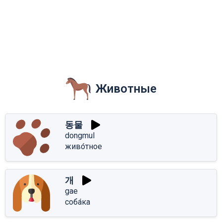
Животные
동물
dongmul
живо́тное
개
gae
соба́ка