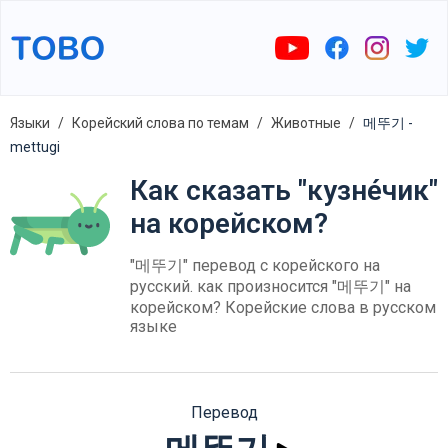
Языки
Корейский слова по темам
Животные
메뚜기 -
mettugi
Как сказать "кузне́чик"
на корейском?
"메뚜기" перевод с корейского на
русский. как произносится "메뚜기" на
корейском? Корейские слова в русском
языке
Перевод