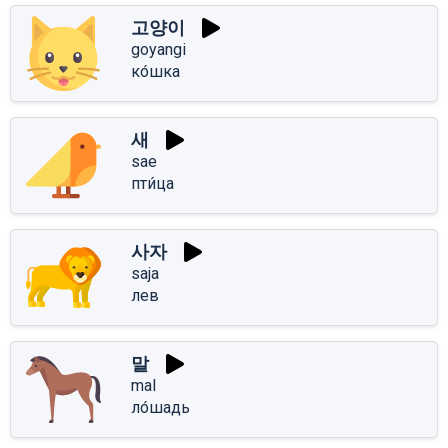
고양이
goyangi
ко́шка
새
sae
пти́ца
사자
saja
лев
말
mal
ло́шадь