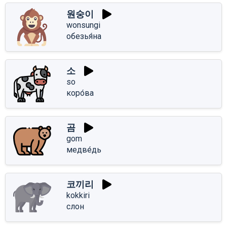
원숭이
wonsungi
обезья́на
소
so
коро́ва
곰
gom
медве́дь
코끼리
kokkiri
слон