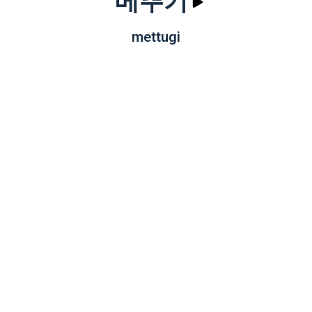
메뚜기
mettugi