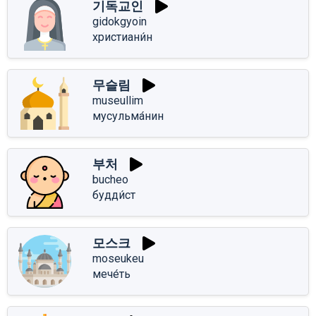
기독교인
gidokgyoin
христиани́н
무슬림
museullim
мусульма́нин
부처
bucheo
будди́ст
모스크
moseukeu
мече́ть