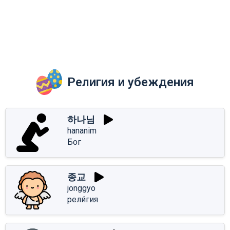
Религия и убеждения
하나님
hananim
Бог
종교
jonggyo
рели́гия