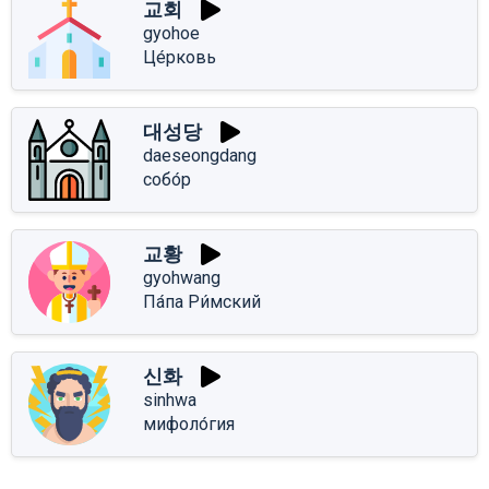
교회
gyohoe
Це́рковь
대성당
daeseongdang
собо́р
교황
gyohwang
Па́па Ри́мский
신화
sinhwa
мифоло́гия