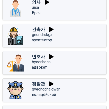
의사
uisa
Врач
건축가
geonchukga
архите́ктор
변호사
byeonhosa
адвока́т
경찰관
gyeongchalgwan
полице́йский