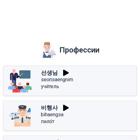
Профессии
선생님
seonsaengnim
учи́тель
비행사
bihaengsa
пило́т