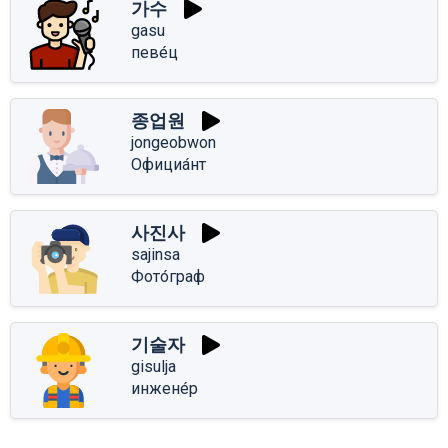
가수
gasu
певе́ц
종업원
jongeobwon
Официа́нт
사진사
sajinsa
Фото́граф
기술자
gisulja
инжене́р