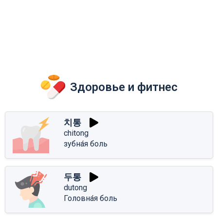
Здоровье и фитнес
치통
chitong
зубна́я боль
두통
dutong
Головна́я боль