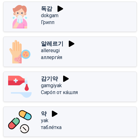
독감
dokgam
Грипп
알레르기
allereugi
аллерги́я
감기약
gamgiyak
Сиро́п от ка́шля
약
yak
табле́тка