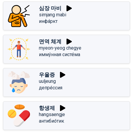
심장 마비
simjang mabi
инфа́ркт
면역 체계
myeon-yeog chegye
имму́нная систе́ма
우울증
uuljeung
депре́ссия
항생제
hangsaengje
антибио́тик